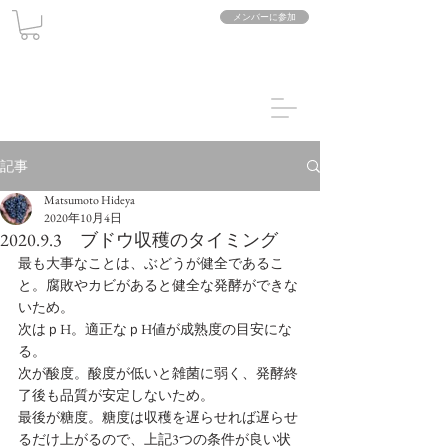
メンバーに参加
記事
Matsumoto Hideya
2020年10月4日
2020.9.3 ブドウ収穫のタイミング
最も大事なことは、ぶどうが健全であるこ
と。腐敗やカビがあると健全な発酵ができな
いため。
次はｐH。適正なｐH値が成熟度の目安にな
る。
次が酸度。酸度が低いと雑菌に弱く、発酵終
了後も品質が安定しないため。
最後が糖度。糖度は収穫を遅らせれば遅らせ
るだけ上がるので、上記3つの条件が良い状