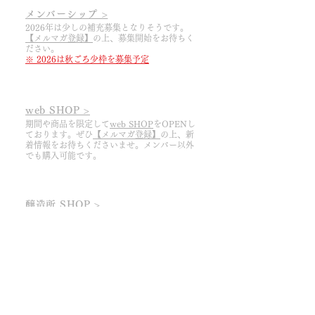
メンバーシップ >
2026年は少しの補充募集となりそうです。
【メルマガ登録】
の上
​、募集開始をお待ちく
ださい。
※ 2026は秋ごろ少枠を募集予定
web SHOP >
期間や商品を限定して
web SHOP
をOPENし
ております。ぜひ
【メルマガ登録】
の上、
​新
着情報をお待ちくださいませ。メンバー以外
でも購入可能です。
醸造所 SHOP >
予約制。前々日までに
【ご予約フォーム】
よ
りご連絡ください。ご来店時刻は①11:30か
②13:30からお選びください。
​※ 今期は8/11まで​
ドメーヌ ピノ・リーブルHOME ＞