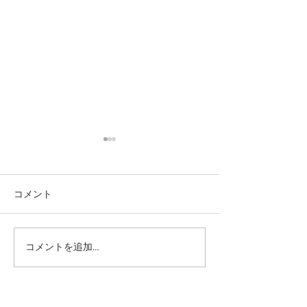
コメント
コメントを追加…
2026.3.6 あっという間に
2025.3.19 20
2026シーズンの幕開けで
幕開け
す