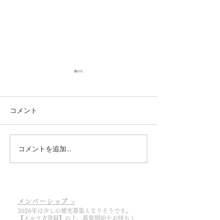
コメント
コメントを追加…
2026.3.6 あっという間に
2025.3.19 20
2026シーズンの幕開けで
幕開け
す
メンバーシップ >
2026年は少しの補充募集となりそうです。
【メルマガ登録】
の上
​、募集開始をお待ちく