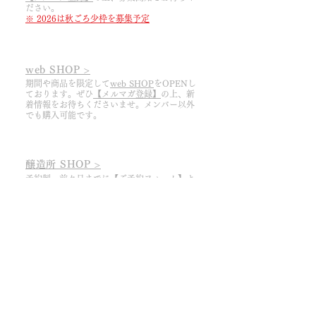
ださい。
※ 2026は秋ごろ少枠を募集予定
web SHOP >
期間や商品を限定して
web SHOP
をOPENし
ております。ぜひ
【メルマガ登録】
の上、
​新
着情報をお待ちくださいませ。メンバー以外
でも購入可能です。
醸造所 SHOP >
予約制。前々日までに
【ご予約フォーム】
よ
りご連絡ください。ご来店時刻は①11:30か
②13:30からお選びください。
​※ 今期は8/11まで​
ドメーヌ ピノ・リーブルHOME ＞
​Our Team ＞