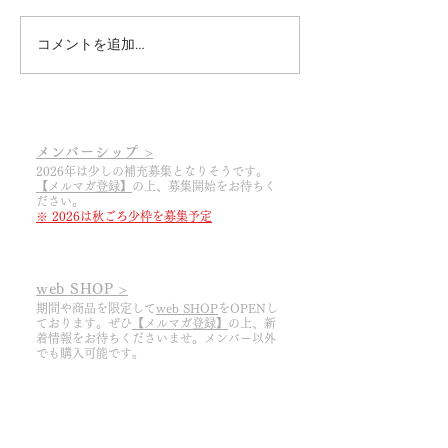
コメントを追加…
2026.3.6 あっという間に
2025.3.19 20
2026シーズンの幕開けで
幕開け
す
メンバーシップ >
2026年は少しの補充募集となりそうです。
【メルマガ登録】
の上
​、募集開始をお待ちく
ださい。
※ 2026は秋ごろ少枠を募集予定
web SHOP >
期間や商品を限定して
web SHOP
をOPENし
ております。ぜひ
【メルマガ登録】
の上、
​新
着情報をお待ちくださいませ。メンバー以外
でも購入可能です。
醸造所 SHOP >
予約制。前々日までに
【ご予約フォーム】
よ