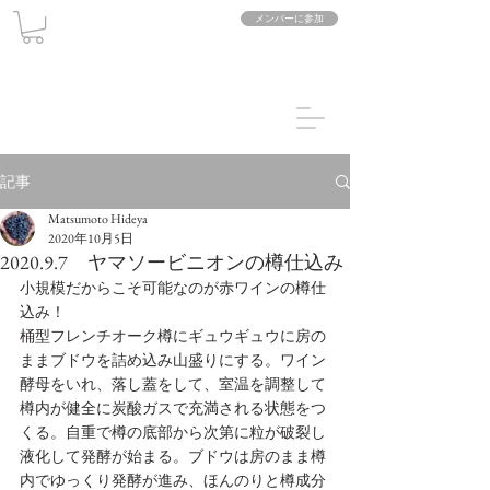
メンバーに参加
記事
Matsumoto Hideya
2020年10月5日
2020.9.7 ヤマソービニオンの樽仕込み
小規模だからこそ可能なのが赤ワインの樽仕
込み！
桶型フレンチオーク樽にギュウギュウに房の
ままブドウを詰め込み山盛りにする。ワイン
酵母をいれ、落し蓋をして、室温を調整して
樽内が健全に炭酸ガスで充満される状態をつ
くる。自重で樽の底部から次第に粒が破裂し
液化して発酵が始まる。ブドウは房のまま樽
内でゆっくり発酵が進み、ほんのりと樽成分