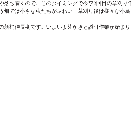
や落ち着くので、このタイミングで今季2回目の草刈り
う畑では小さな虫たちが賑わい、草刈り後は様々な小鳥
の新梢伸長期です。いよいよ芽かきと誘引作業が始まり