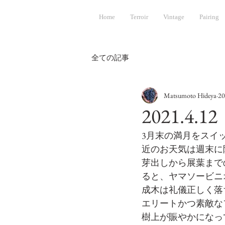
Home
Terroir
Vintage
Pairing
全ての記事
Matsumoto Hideya
2
2021.
3月末の満月をスイ
近のお天気は週末に
芽出しから展葉まで
ると、ヤマソービニ
成木は礼儀正しく落
エリートかつ素敵な
樹上が賑やかになっ