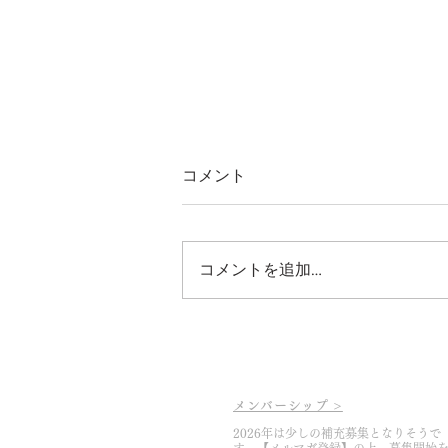
コメント
コメントを追加…
2026.5.6 ぶどう畑とツバメの
巣
メンバーシップ >
2026年は少しの補充募集となりそうで