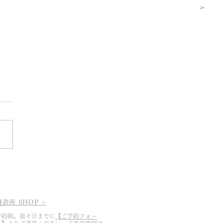
5.3.19 2025シーズン幕開
醸造所 SHOP >
予約制。前々日までに
【ご予約フォー