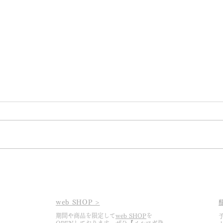
2026.3.6 あっという間に2026
202
シーズンの幕開けです
け
web SHOP >
期間や商品を限定して
web SHOP
を