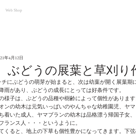
Web Shop
021年4月12日
4.12 ぶどうの展葉と草刈
ッチにぶどうの萌芽が始まると、次は幼葉が開く展葉期
降雨があり、ぶどうの成長にとっては好条件です。
の様子は、ぶどうの品種や樹齢によって個性があります
オンの幼木は元気いっぱいのやんちゃな幼稚園児、ヤマ
ち着いた成人、ヤマブランの幼木は品格漂う帰国子女、
フランス人・・・というように。
てくると、地上の下草も個性豊かになってきます。下弦