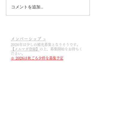
コメントを追加…
2026.3.6 あっという間に
2025.3.19 20
2026シーズンの幕開けで
幕開け
す
メンバーシップ >
2026年は少しの補充募集となりそうです。
【メルマガ登録】
の上
​、募集開始をお待ちく
ださい。
※ 2026は秋ごろ少枠を募集予定
web SHOP >
期間や商品を限定して
web SHOP
をOPENし
ております。ぜひ
【メルマガ登録】
の上、
​新
着情報をお待ちくださいませ。メンバー以外
でも購入可能です。
醸造所 SHOP >
予約制。前々日までに
【ご予約フォーム】
よ
りご連絡ください。ご来店時刻は①11:30か