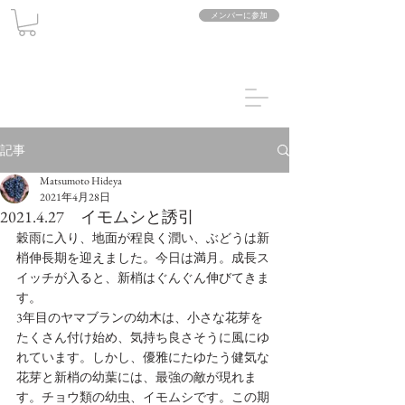
メンバーに参加
記事
Matsumoto Hideya
2021年4月28日
2021.4.27 イモムシと誘引
穀雨に入り、地面が程良く潤い、ぶどうは新
梢伸長期を迎えました。今日は満月。成長ス
イッチが入ると、新梢はぐんぐん伸びてきま
す。
3年目のヤマブランの幼木は、小さな花芽を
たくさん付け始め、気持ち良さそうに風にゆ
れています。しかし、優雅にたゆたう健気な
花芽と新梢の幼葉には、最強の敵が現れま
す。チョウ類の幼虫、イモムシです。この期