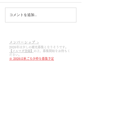
コメントを追加…
2026.3.6 あっという間に
2025.3.19 20
2026シーズンの幕開けで
幕開け
す
メンバーシップ >
2026年は少しの補充募集となりそうです。
【メルマガ登録】
の上
​、募集開始をお待ちく
ださい。
※ 2026は秋ごろ少枠を募集予定
web SHOP >
期間や商品を限定して
web SHOP
をOPENし
ております。ぜひ
【メルマガ登録】
の上、
​新
着情報をお待ちくださいませ。メンバー以外
でも購入可能です。
醸造所 SHOP >