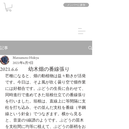
メンバーに参加
記事
Matsumoto Hideya
2021年6月9日
2021.6.6 幼木畑の番線張り
芒種になると、畑の動植物は益々動きが活発
です。今日は、そよ風が吹く曇り空で畑作業
には好都合です。ぶどうの生長に合わせて、
同時進行で進めてきた垣根仕立ての番線張り
を行いました。垣根は、直線上に等間隔に支
柱を打ち込み、その並んだ支柱を番線（半鋼
線という針金）でつなぎます。横から見る
と、音楽の5線譜のようです。ぶどうの苗木
を支柱間に均等に植えて、ぶどうの新梢をお