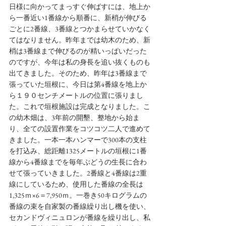
日様に向かってまっすぐ伸ばすには、地上か
ら一番近い1番線から順番に、新梢が伸びる
ごとに2番線、3番線とつかまらせていかなく
てはなりません。昨年までは幼木のため、新
梢は3番線まで伸びるのが精いっぱいだった
のですが、今年は私の身長を追い抜くものも
出てきました。そのため、昨年は3番線まで
張っていた垣根に、今日は第4番線を地上か
ら１９０センチメートルの位置に張りまし
た。これで垣根施設は完成となりました。こ
の幼木畑は、3年前の開墾、整地から始ま
り、全ての設置作業をコツコツ二人で進めて
きました。一本一本ハンマーで300本の支柱
を打込み、総距離1325メートルの垣根に1番
線から4番線までを毎年ぶどうの生長に合わ
せて張っていきました。2番線と4番線は2重
線にしているため、使用した番線の全長は
1,325ｍ×6＝7,950ｍ。一巻き50キログラムの
番線の束を自家製の番線繰り出し機を使い、
セカンドヴィニュロンが番線を繰り出し、私