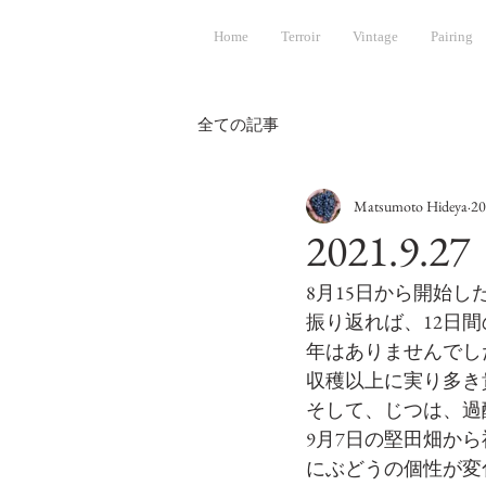
Home
Terroir
Vintage
Pairing
全ての記事
Matsumoto Hideya
2
2021.
8月15日から開始
振り返れば、12日
年はありませんでし
収穫以上に実り多き
そして、じつは、過
9月7日の堅田畑か
にぶどうの個性が変