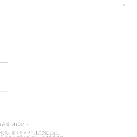
5.3.19 2025シーズン幕開
醸造所 SHOP >
予約制。前々日までに
【ご予約フォー