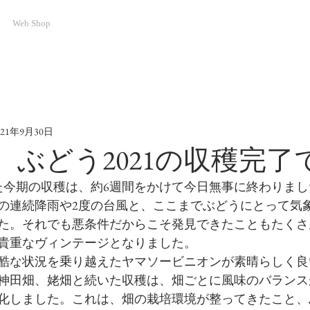
Web Shop
021年9月30日
9.27 ぶどう2021の収穫完
した今期の収穫は、約6週間をかけて今日無事に終わりまし
間の連続降雨や2度の台風と、ここまでぶどうにとって気
た。それでも悪条件だからこそ発見できたこともたくさ
貴重なヴィンテージとなりました。
酷な状況を乗り越えたヤマソービニオンが素晴らしく良
ら神田畑、姥畑と続いた収穫は、畑ごとに風味のバラン
化しました。これは、畑の栽培環境が整ってきたこと、