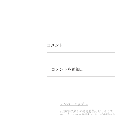
コメント
コメントを追加…
2026.5.6 ぶどう畑とツバメの
巣
メンバーシップ >
2026年は少しの補充募集となりそうで