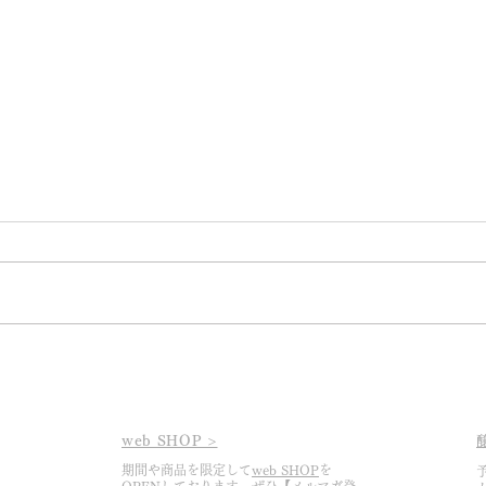
2026.3.6 あっという間に2026
202
シーズンの幕開けです
け
web SHOP >
期間や商品を限定して
web SHOP
を