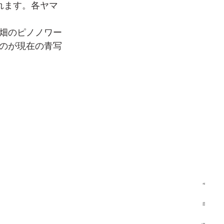
れます。各ヤマ
畑のピノノワー
のが現在の青写