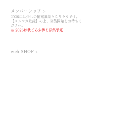
メンバーシップ >
2026年は少しの補充募集となりそうです。
【メルマガ登録】
の上
​、募集開始をお待ちく
ださい。
※ 2026は秋ごろ少枠を募集予定
web SHOP >
期間や商品を限定して
web SHOP
をOPENし
ております。ぜひ
【メルマガ登録】
の上、
​新
着情報をお待ちくださいませ。メンバー以外
でも購入可能です。
醸造所 SHOP >
予約制。前々日までに
【ご予約フォーム】
よ
りご連絡ください。ご来店時刻は①11:30か
②13:30からお選びください。
​※ 今期は8/11まで​