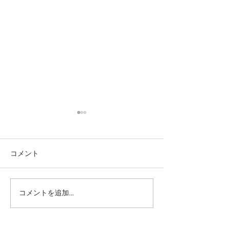
コメント
コメントを追加…
2026.3.6 あっという間に
2025.3.19 20
2026シーズンの幕開けで
幕開け
す