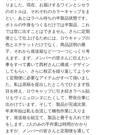
りました。現在、お届けするワインとシセラ
のボトルは、それぞれのカラーキャップをま
とい、あとはラベル待ちの半製品状態です。
ボトルの中身をつくるだけでは半製品、これ
では世に出すことはできません。さらに定期
便として仕上げるためには、ロウキャップの
色とエチケットだけでなく、商品説明の冊
子、それから発送箱など一つ一つじっくり考
えます。まず、メンバーの皆さんに伝えたい
事をすべて書いて西村さんに構成・デザイン
してもらい、さらに校正を繰り返してようや
く定期便に必要なアイテムがすべて揃いまし
た。私は原稿を提出したところでひとまず役
目を終え、ロウキャップに引き続きラベル貼
りもヴィニュロンヌにたくして、野良仕事に
出かけています。そして、製品が完成次第、
年末年始は私も合流して梱包作業に入りま
す。発送箱を組立て、製品と冊子を入れて封
をします。2人のみの手作業は時間がかかり
ますが、メンバーの皆さんと定期便を通して