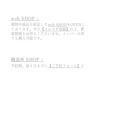
web SHOP >
期間や商品を限定して
web SHOP
をOPENし
ております。ぜひ
【メルマガ登録】
の上、
​新
着情報をお待ちくださいませ。メンバー以外
でも購入可能です。
醸造所 SHOP >
予約制。前々日までに
【ご予約フォーム】
よ
りご連絡ください。ご来店時刻は①11:30か
②13:30からお選びください。
​※ 今期は8/11まで​
ドメーヌ ピノ・リーブルHOME ＞
​Our Team ＞
周防大島ワイナリー株式会社 ＞