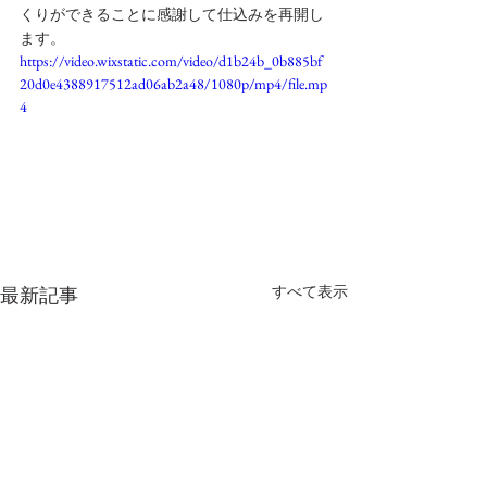
くりができることに感謝して仕込みを再開し
ます。
https://video.wixstatic.com/video/d1b24b_0b885bf
20d0e4388917512ad06ab2a48/1080p/mp4/file.mp
4
すべて表示
最新記事