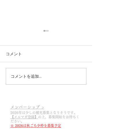
コメント
コメントを追加…
2026.3.6 あっという間に
2025.3.19 20
2026シーズンの幕開けで
幕開け
す
メンバーシップ >
2026年は少しの補充募集となりそうです。
【メルマガ登録】
の上
​、募集開始をお待ちく
ださい。
※ 2026は秋ごろ少枠を募集予定