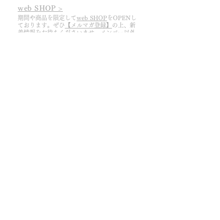
web SHOP >
期間や商品を限定して
web SHOP
をOPENし
ております。ぜひ
【メルマガ登録】
の上、
​新
着情報をお待ちくださいませ。メンバー以外
でも購入可能です。
醸造所 SHOP >
予約制。前々日までに
【ご予約フォーム】
よ
りご連絡ください。ご来店時刻は①11:30か
②13:30からお選びください。
​※ 今期は8/11まで​
ドメーヌ ピノ・リーブルHOME ＞
​Our Team ＞
周防大島ワイナリー株式会社 ＞
お問い合わせ ＞