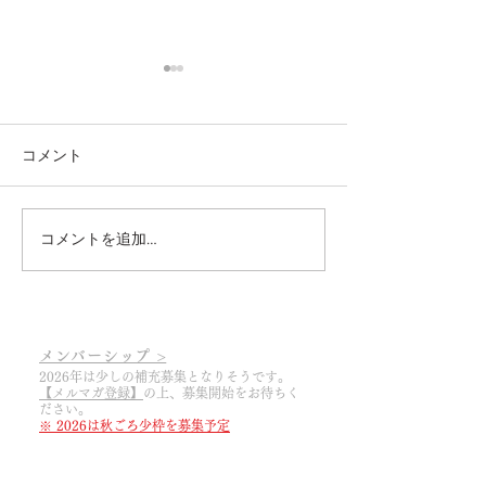
コメント
コメントを追加…
2026.3.6 あっという間に
2025.3.19 20
2026シーズンの幕開けで
幕開け
す
メンバーシップ >
2026年は少しの補充募集となりそうです。
【メルマガ登録】
の上
​、募集開始をお待ちく
ださい。
※ 2026は秋ごろ少枠を募集予定