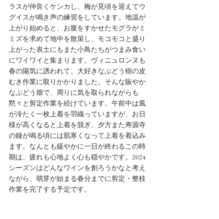
ラスが仲良くケンカし、梅が見頃を迎えてウ
グイスが鳴き声の練習をしています。地温が
上がり始めると、お腹をすかせたモグラがミ
ミズを求めて地中を散策し、モコモコと盛り
上がった表土にもまた小鳥たちがつまみ食い
にワイワイと集まります。ヴィニュロンヌも
春の陽気に誘われて、大好きなぶどう樹の皮
むき作業に取りかかりました。そんな賑やか
なぶどう畑で、周りに気を取られながらも
黙々と剪定作業を続けています。午前中は風
が冷たく一枚上着を羽織っていますが、お日
様が高くなると上着を脱ぎ、夕方また寿源寺
の鐘が鳴る頃には肌寒くなって上着を着込み
ます。なんとも緩やかに一日が終わるこの時
期は、疲れも心地よく心も穏やかです。2024
シーズンはどんなワインを創ろうかなと考え
ながら、萌芽が始まる春分までに剪定・整枝
作業を完了する予定です。