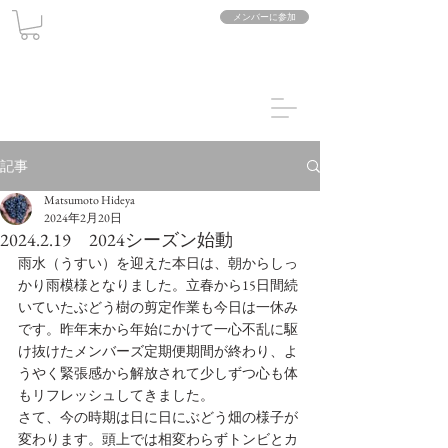
メンバーに参加
記事
Matsumoto Hideya
2024年2月20日
2024.2.19 2024シーズン始動
雨水（うすい）を迎えた本日は、朝からしっ
かり雨模様となりました。立春から15日間続
いていたぶどう樹の剪定作業も今日は一休み
です。昨年末から年始にかけて一心不乱に駆
け抜けたメンバーズ定期便期間が終わり、よ
うやく緊張感から解放されて少しずつ心も体
もリフレッシュしてきました。
さて、今の時期は日に日にぶどう畑の様子が
変わります。頭上では相変わらずトンビとカ