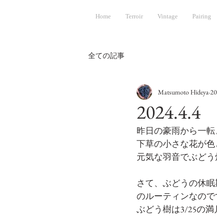
Home
Terroir
Vintage
Pairing
全ての記事
Matsumoto Hideya
2
2024.
昨日の豪雨から一転
下草の小さな花が色
元気な羽音でぶどう
さて、ぶどうの休眠
のルーティンなので
ぶどう樹は3/25