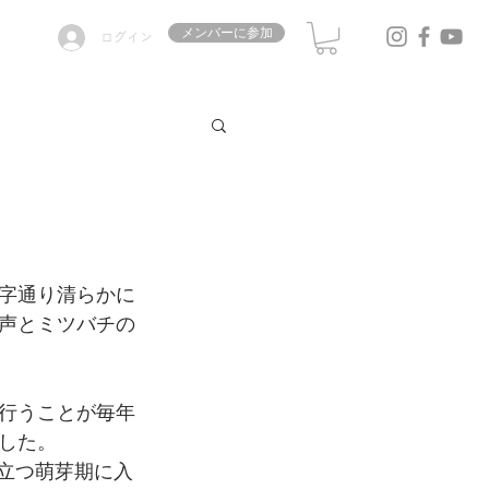
メンバーに参加
ログイン
字通り清らかに
声とミツバチの
行うことが毎年
した。
目立つ萌芽期に入