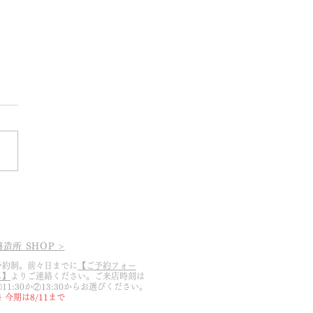
5.3.19 2025シーズン幕開
醸造所 SHOP >
予約制。前々日までに
【ご予約フォー
ム】
よりご連絡ください。ご来店時刻は
①11:30か②13:30からお選びください。
※ 今期は8/11まで​