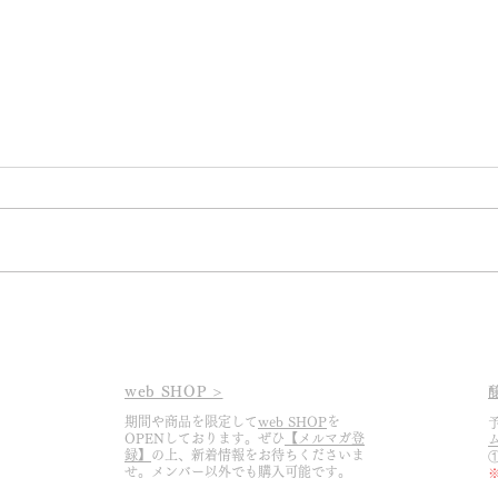
2026.3.6 あっという間に2026
202
シーズンの幕開けです
け
web SHOP >
期間や商品を限定して
web SHOP
を
を
OPENしております。ぜひ
【メルマガ登
録】
の上、
​新着情報をお待ちくださいま
せ。メンバー以外でも購入可能です。
​