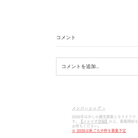
コメント
コメントを追加…
2026.5.6 ぶどう畑とツバメの
巣
メンバーシップ >
2026年は少しの補充募集となりそうで
す。
【メルマガ登録】
の上
​、募集開始
お待ちください。
※ 2026は秋ごろ少枠を募集予定