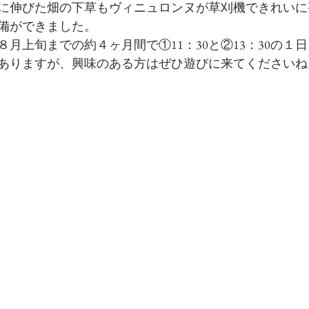
に伸びた畑の下草もヴィニュロンヌが草刈機できれいに
備ができました。
月上旬までの約４ヶ月間で①11：30と②13：30の１
ありますが、興味のある方はぜひ遊びに来てくださいね