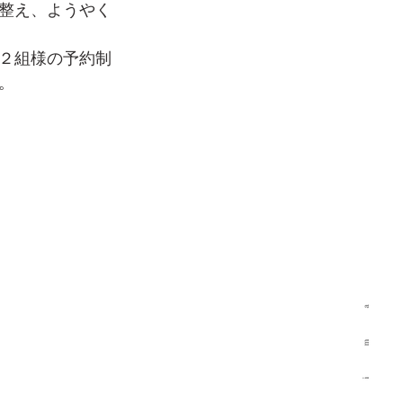
整え、ようやく
日２組様の予約制
。