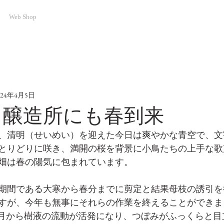
Web Shop
024年4月5日
4.4 醸造所にも春到来
、清明（せいめい）を迎えた今日は爽やかな青空で、文
とりどりに咲き、満開の桜を背景に小鳥たちの上手な歌
畑は春の陽気に包まれています。
期間である大寒から春分までに剪定と結果母枝の誘引を
すが、今年も無事にそれらの作業を終えることができま
の満月から樹液の流動が活発になり、つぼみがふっくらと