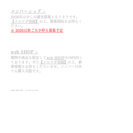
返金とさせていただきます）
7.3%,デラウェア7.1%,ノースレッド
東北 ￥1,180
お手数ではございますが、商品到着後
3.3%,クイーンニーナ2.8%,サマーブラ
関東・信越 ￥960
メンバーシップ >
7日以内に
ック2.4%,ピノノワール2.3%,キングデ
北陸・中部・四国 ￥850
2026年は少しの補充募集となりそうです。
domaine.pinot.livre@gmail.comまでご連
ラ2.2%,バッファロー0.5%/酸化防止剤
【メルマガ登録】
の上
​、募集開始をお待ちく
関西・中国・九州 ￥740
絡下さい。
ださい。
(亜硫酸塩)
沖縄 ¥1,510
※ 2026は秋ごろ少枠を募集予定
※不良品・注文商品と異なる商品が届
内容量：375ml
※ ２本以上から本数に応じて送料が
いた場合、汚損・破損等、弊社の不手
アルコール分：11%
上乗せされます
際による返品につきましては、往復路
​生産本数：347本
※ ７本以上から送料無料となります
の送料・代引手数料・クール配送料・
web SHOP >
Waxカラー：王冠
※
4月から10月
はクール便にてお届け
代金払い戻しの際の振込み手数料を弊
期間や商品を限定して
web SHOP
をOPENし
するため上記料金プラス250円となり
ております。ぜひ
【メルマガ登録】
の上、
​新
社が負担いたします。
ます
着情報をお待ちくださいませ。メンバー以外
でも購入可能です。
【発送時期】
次の場合は返品ができません
ご注文確定後、10営業日以内に発送い
・商品到着後8日以上経過した場合
たします。
・商品タグ・値札・ラベルなどが切り
醸造所 SHOP >
離された商品
予約制。前々日までに
【ご予約フォーム】
よ
・一度ご使用、または開封した商品
りご連絡ください。ご来店時刻は①11:30か
・店頭でお買い上げいただいた商品
②13:30からお選びください。
​※ 今期は8/11まで​