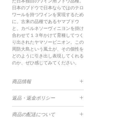
た日本独自のワイン用ブドウ品種。
日本のブドウで日本ならではのテロ
ワールを持つワインを実現するため
に、古来の品種であるヤマブドウ
と、カベルネソーヴィニヨンを掛け
合わせて１３年かけて育種してつく
り出されたヤマソービニオン。この
周防大島という風土が、その個性を
どのように引き出し表現してくれる
のか、ぜひ感じてみてください。
商品情報
ドメーヌ ピノ・リーブル 2020 ペティ
返品・返金ポリシー
アンロゼ
品目：果実酒 (発泡性) 日本ワイン
商品不良・破損があった場合のみ返
原材料名：ぶどう(周防大島産)ヤマ ソ
商品の配送について
品・交換をお受け致します。
ービニオン27.8%,マスカットベーリー
また、その場合には代替品をお送りい
A15.7%,ブラックビート15.1%,オリエ
【送料】
たします。（代替品の無い場合のみご
ンタルスター13.5%,サニールージュ
北海道 ￥1,840