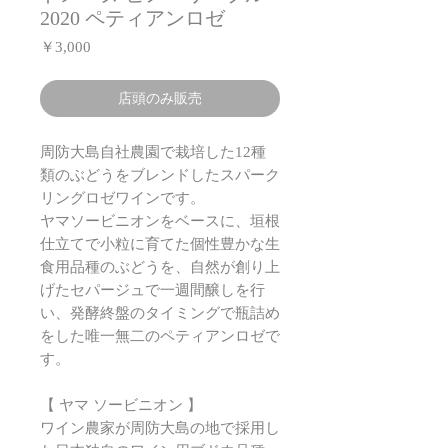
2020 ペティアンロゼ
価
￥3,000
格
店頭のみ販売
周防大島自社農園で栽培した12種
類のぶどうをブレンドしたスパーク
リングロゼワインです。
ヤマソービニオンをベースに、垣根
仕立てで小粒に育てた個性豊かな生
食用品種のぶどうを、自然が創り上
げたセパージュで一週間醸しを行
い、発酵終盤のタイミングで瓶詰め
をした唯一無二のペティアンロゼで
す。
【 ヤマ ソービニオン 】
ワイン農家が周防大島の地で採用し