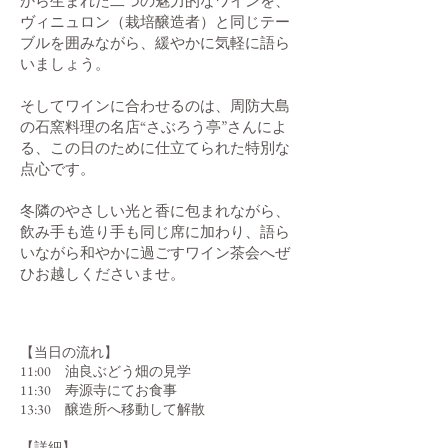
から生まれた二つの魅力的なワインを、
ヴィニュロン（栽培醸造者）と同じテー
ブルを囲みながら、緩やかに気軽に語ら
いましょう。
​そしてワインに合わせるのは、周防大島
の石窯料理の名店“さぶろう亭”さんによ
る、この日のために仕立てられた特別な
点心です。
冬隣のやさしい光と香に包まれながら、
飲み手も造り手も同じ席に加わり、語ら
いながら和やかに過ごすワイン茶会へぜ
ひお越しくださいませ。
【当日の流れ】
11:00 油良ぶどう畑の見学
11:30 寿源寺にてお食事
13:30 醸造所へ移動して解散
【詳細】