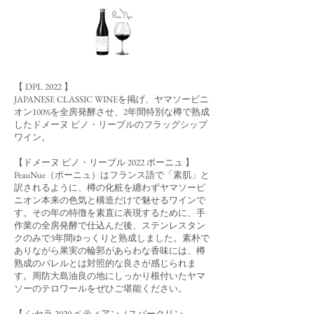
【 DPL 2022 】
JAPANESE CLASSIC WINEを掲げ、ヤマソービニ
オン100%を全房発酵させ、2年間特別な樽で熟成
したドメーヌ ピノ・リーブルのフラッグシップ
ワイン。
【ドメーヌ ピノ・リーブル 2022 ポーニュ 】
PeauNue（ポーニュ）はフランス語で「素肌」と
訳されるように、樽の化粧を纏わずヤマソービ
ニオン本来の色気と構造だけで魅せるワインで
す。その年の特徴を素直に表現するために、手
作業の全房発酵で仕込んだ後、ステンレスタン
クのみで3年間ゆっくりと熟成しました。素朴で
ありながら果実の輪郭があらわな香味には、樽
熟成のバレルとは対照的な良さが感じられま
す。周防大島油良の地にしっかり根付いたヤマ
ソーのテロワールをぜひご堪能ください。
【
シセラ 2020 ペティアン（スパークリン