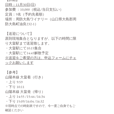
日時：11月30日(日)
参加費 ：10,000（税込/当日支払い）
定員：9名（予約先着順）
場所：周防大島ワイナリー（山口県大島郡周
防大島町油良232-1）
​【送迎について】
原則現地集合となりますが、以下の時間に限
り大畠駅まで送迎致します。
・大畠駅にて10:15集合
・大畠駅にて14:45解散予定
​※送迎をご希望の方は、申込フォームにチェ
ックお願いします
【参考】
山陽本線 大畠着（行き）
・上り 9:59
・下り 10:11
山陽本線 大畠発（帰り）
・上り 14:55 /15:44 /16:34
・下り 15:09/16:04 /16:32
※現時点での時刻表ですので、今一度ご自身でもご
確認ください