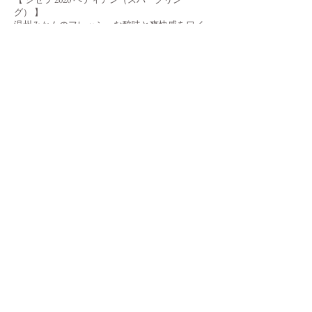
グ）
】
温州みかんのフレッシュな酸味と爽快感をワイ
ンの伝統的な製法でペティアン(微発泡性)に仕上
げる。温州ミカンの魅力を「陽」の雰囲気で軽
快に“ スパークリング ”シセラというカタチで表
現した作品。​​
メンバーシップ >
2026年は少しの補充募集となりそうです。
【メルマガ登録】
の上
​、募集開始をお待ちく
ださい。
※ 2026は秋ごろ少枠を募集予定
web SHOP >
期間や商品を限定して
web SHOP
をOPENし
ております。ぜひ
【メルマガ登録】
の上、
​新
着情報をお待ちくださいませ。メンバー以外
でも購入可能です。