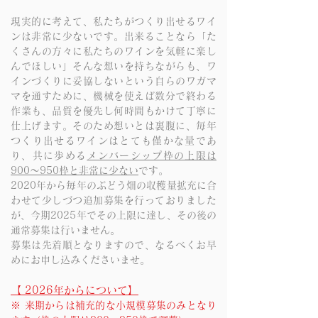
現実的に考えて、私たちがつくり出せるワイ
ンは非常に少ないです
。
出来ることなら「た
くさんの方々に私たちのワインを気軽に楽し
んでほしい」そんな想いを持ちながらも、
ワ
インづくりに妥協しないという自らのワガマ
マを通すために、機械を使えば数分で終わる
作業も、品質を優先し何時間もかけて丁寧に
仕上げます。そのため想いとは裏腹に、毎年
つくり出せるワインはとても僅かな量であ
り、共に歩める
メンバーシップ枠の上限は
900〜950枠と非常に少ない
です。
2020年から毎年のぶどう畑の収穫量拡充に合
わせて少しづつ追加募集を行っておりました
が、今期
2025年でその上限に達し、その後の
通常募集は行いません
。
募集は先着順となりますので、なるべくお早
めにお申し込みくださいませ。
【 2026年からについて】
※ 来期からは補充的な小規模募集のみとなり