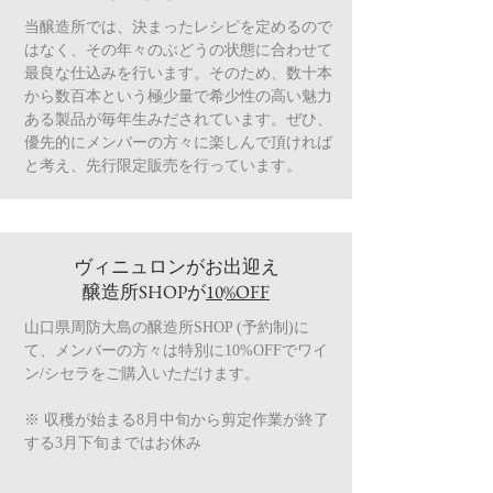
当醸造所では、決まったレシピを定めるので
はなく、その年々のぶどうの状態に合わせて
最良な仕込みを行います。そのため、数十本
から数百本という極少量で希少性の高い魅力
ある製品が毎年生みだされています。ぜひ、
優先的にメンバーの方々に楽しんで頂ければ
と考え、先行限定販売を行っています。
ヴィニュロンがお出迎え
醸造所SHOPが
10%OFF
山口県周防大島の醸造所SHOP (予約制)に
て、メンバーの方々は特別に10%OFFでワイ
ン/シセラをご購入いただけます。
​※ 収穫が始まる8月中旬から剪定作業が終了
する3月下旬まではお休み