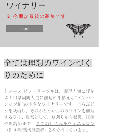
ワイナリー
​※ 今期が最後の募集です
more
全ては理想のワインづく
りのために
ドメーヌ ピノ・リーブルは、瀬戸内海に浮か
ぶ山口県周防大島に醸造所を構える“メンバー
シップ制”の小さなワイナリーです。
自らぶど
うを栽培し、そのぶどうからのみワインを醸造
するワイン農家として、草刈りから収穫、圧搾
や瓶詰めまで、
全ての仕込みをヴィニュロン
（作り手/栽培醸造者）2名で行っています。