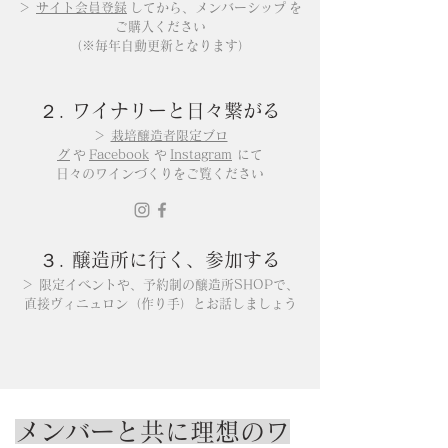
＞
サイト会員登録
してから、
メンバーシップ
を
ご購入ください
​（※毎年自動更新となります）
２. ワイナリーと日々繋がる
＞
栽培醸造者限定ブロ
グ
や
Facebook
や
Instagram
にて
日々のワインづくりをご覧ください
​３. 醸造所に行く、参加する
＞ 限定イベントや、予約制の醸造所SHOPで、
直接ヴィニュロン（作り手）とお話しましょう
メンバーと共に理想のワ