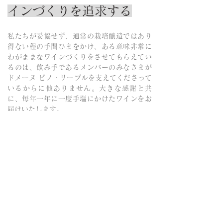
インづくりを追求する
私たちが妥協せず、通常の栽培醸造ではあり
得ない程の手間ひまをかけ、ある意味非常に
わがままなワインづくりをさせてもらえてい
るのは、飲み手であるメンバーのみなさまが
ドメーヌ ピノ・リーブルを支えてくださって
いるからに他ありません。大きな感謝と共
に、毎年一年に一度手塩にかけたワインをお
届けいたします。
​皆さまの忙しい日常の傍で、ワインづくりと
いう物語をご覧いただきながら、毎年の定期
便の到着をワクワクお待ちいただければ、私
たち作り手にとってこれほど嬉しいことはあ
りません。
今期で通常募集は最後となりますが、ぜひご
参加をお待ちしております。