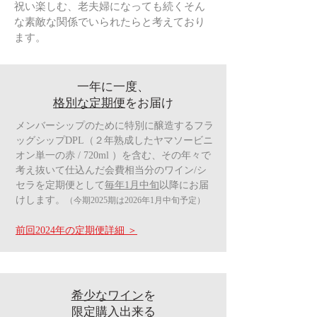
祝い楽しむ、老夫婦になっても続くそん
な素敵な関係でいられたらと考えており
ます。
一年に一度、
格別な定期便
をお届け
メンバーシップのために特別に醸造するフラ
ッグシップDPL（
２年熟成したヤマソービニ
オン単一の赤 / 720ml
）を含む、その年々で
考え抜いて仕込んだ会費相当分
のワイン/シ
セラを定期便として
毎年1月中旬
以降にお届
けします。
（今期2025期は2026年1月中旬予定）
前回2024年の定期便詳細 ＞
希少なワイン
を
限定購入出来る