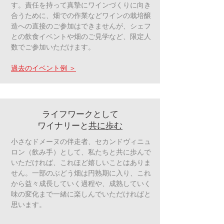
す。責任を持って真摯にワインづくりに向き
合うために、畑での作業などワインの栽培醸
造への直接のご参加はできませんが、シェフ
との飲食イベントや畑のご見学など、限定人
数でご参加いただけます。​
過去のイベント例 ＞
ライフワークとして​
ワイナリーと
共に歩む
小さなドメーヌの伴走者、セカンドヴィニュ
ロン（飲み手）として、私たちと共に歩んで
いただければ、これほど嬉しいことはありま
せん。一部のぶどう畑は円熟期に入り、これ
から益々成長していく過程や、成熟していく
味の変化まで一緒に楽しんでいただければと
思います。