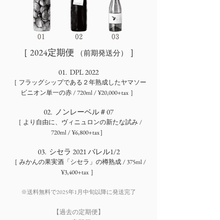
［ 2024定期便
］
（前期発送分）
01. DPL 2022
［ フラッグシップである２年熟成したヤマソー
ビニオン単一の赤 / 720ml / ¥20,000+tax
］
02. ノンレーベル＃07
［ より自由に、ヴィニュロンの新たな試み
/
720ml / ¥6,800+tax］
03. シセラ 2021 バレル1/2
［
みかんの果実酒「シセラ」の樽熟成 / 375ml /
¥3,400+tax ］
※送料無料で2025年1月中旬以降に発送完了
【過去の定期便】