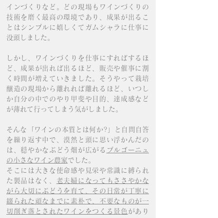
インづくりなど。
どの現場もワインづくりの
技術を磨く最高の環境であり、成果が出るこ
とはシンプルに嬉しくてガムシャラに仕事に
没頭しました。
しかし、ワインづくりを仕事にすればするほ
ど、成果が出れば出るほど、販売や催事に割
く時間が増えていきました。そうやって栽培
醸造の現場から離れれば離れるほど、
いつし
か自分の中でのやり甲斐や目的、達成感など
が薄れて行ってしまう気がしました。
そんな「ワインの本質とは何か?」と自問自答
を繰り返す中で、漠然と頭に思い浮かんだの
は、穏やかなぶどう畑が広がる
ブルゴーニュ
の小さなワイン農家
でした。
そこには大きな使命感や見栄や常識に縛られ
た製品はなく、
老夫婦になってもささやかな
がら大切にぶどうを育て、その日常が丁寧に
綴られた頑なまでに素朴で、不要なものが一
切削ぎ落とされたワインをつくる景色
があり