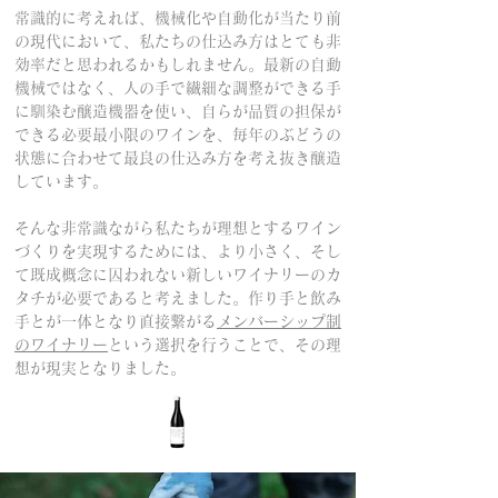
常識的に考えれば、機械化や自動化が当たり前
の現代において、私たちの仕込み方はとても非
効率だと思われるかもしれません。最新の自動
機械ではなく、​人の手で繊細な調整ができる手
に馴染む醸造機器を使い、自らが品質の担保が
できる必要最小限のワインを、毎年のぶどうの
状態に合わせて最良の仕込み方を考え抜き醸造
しています。
そんな非常識ながら私たちが理想とするワイン
づくりを実現するためには、より小さく、そし
て既成概念に囚われない新しいワイナリーのカ
タチが必要であると考えました。作り手と飲み
手とが一体となり直接繋がる
メンバーシップ制
のワイナリー
という選択を行うことで、その理
想が現実となりました。