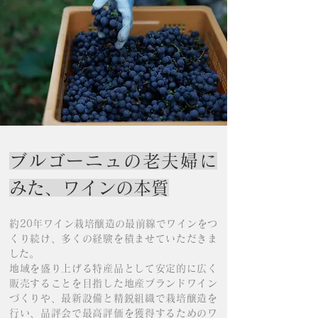
ブルゴーニュの老夫婦に
みた、
ワインの本質
​​約20年ワイン栽培醸造の最前線でワインをつ
くり続け、多くの経験を積ませていただきま
した。
地域を盛り上げる特産品として安定的に広く
販売することを目指した地産ブランドワイン
づくりや、
最新設備と精鋭組織で栽培醸造を
行い、品評会で最高評価を獲得するためのワ