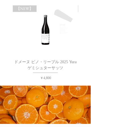
【NEW】
【NEW】web限定50本
ドメーヌ ピノ・リーブル 2025 Yura
ドメーヌ ピノ・リーブル
ゲミシュターサッツ
価格
￥4,800