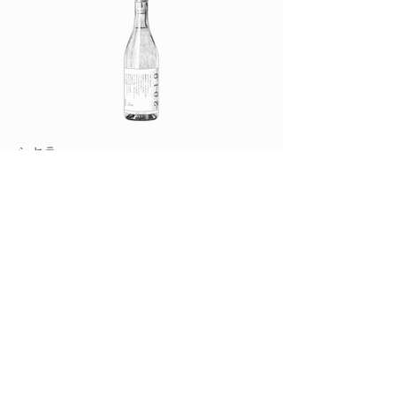
​シセラ
2019
シセラ
誕生2年目。9月の色づき始めた畑に
は、見てくれなんて気にしないと歌って揺れ
るたわわに実ったみかんがいっぱいです。シ
セラ醸造用..........
Read More