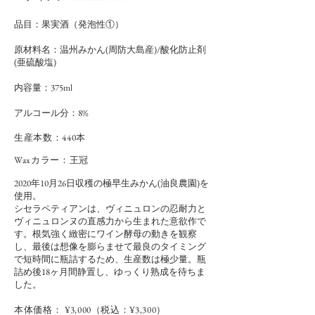
品目：果実酒（発泡性①）
原材料名：温州みかん(周防大島産)/酸化防止剤
(亜硫酸塩)
内容量：375ml
​アルコール分：8%
​生産本数：440本
Waxカラー：王冠
2020年10月26日収穫の極早生みかん(油良農園)を
使用。
シセラペティアンは、ヴィニュロンの忍耐力と
ヴィニュロンヌの直感力から生まれた意欲作で
す。根気強く緻密にワイン酵母の動きを観察
し、最後は想像を膨らませて最良のタイミング
で短時間に瓶詰するため、生産数は極少量。瓶
詰め後18ヶ月間静置し、ゆっくり熟成を待ちま
した。
​本体価格： ¥3,000（税込：¥3,300）