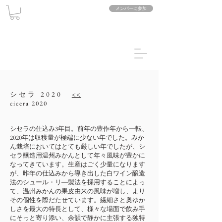
メンバーに参加
シセラ 2020
<<
cicera 2020
​シセラの仕込み3年目。前年の豊作年から一転、
2020年は収穫量が極端に少ない年でした。みか
ん栽培においてはとても厳しい年でしたが、シ
セラ醸造用温州みかんとして年々風味が豊かに
なってきています。生産はごく少量になります
が、昨年の仕込みから導き出した白ワイン醸造
法のシュール・リ―製法を採用することによっ
て、温州みかんの果皮由来の風味が増し、より
その個性を際だたせています。繊細さと奥ゆか
しさを最大の特長として、様々な場面で飲み手
にそっと寄り添い、余韻で静かに主張する独特