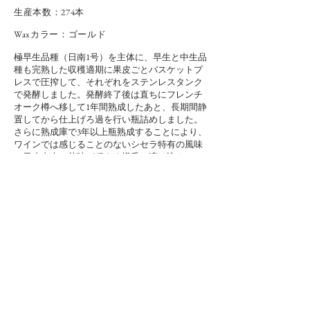
​生産本数：274本
Waxカラー：ゴールド
極早生品種（日南1号）を主体に、早生と中生品
種も完熟した収穫適期に果皮ごとバスケットプ
レスで圧搾して、それぞれをステンレスタンク
で発酵しました。発酵終了後は直ちにフレンチ
オーク樽へ移して1年間熟成したあと、長期間静
置してから仕上げろ過を行い瓶詰めしました。
さらに熟成庫で3年以上瓶熟成することにより、
ワインでは感じることのないシセラ特有の風味
と果皮由来の苦味が程よく樽香に溶け込んでい
ます。芳醇でありながらもエッジの効いた余韻
が特長的です。
​本体価格： ¥6,000（税込：¥6,600）