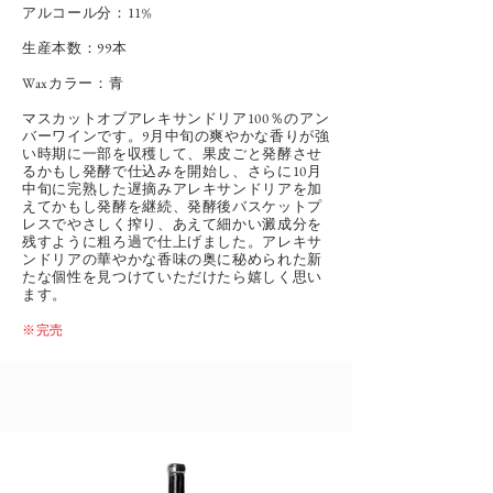
アルコール分：11
%
​生産本数：99
本
Waxカラー：青
マスカットオブアレキサンドリア100％のアン
バーワインです。9月中旬の爽やかな香りが強
い時期に一部を収穫して、果皮ごと発酵させ
るかもし発酵で仕込みを開始し、さらに10月
中旬に完熟した遅摘みアレキサンドリアを加
えてかもし発酵を継続、発酵後バスケットプ
レスでやさしく搾り、あえて細かい澱成分を
残すように粗ろ過で仕上げました。アレキサ
ンドリアの華やかな香味の奥に秘められた新
たな個性を見つけていただけたら嬉しく思い
ます。
※完売