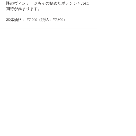
降のヴィンテージもその秘めたポテンシャルに
期待が高まります。
本体価格： ¥7,200（税込：¥7,920）
ドメーヌ ピノ・リーブル 2022 ポーニ
ュ
品目：
果実酒 日本ワイン