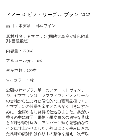
ドメーヌ ピノ・リーブル ブラン 2022
品目：
果実酒 日本ワイン
原材料名：ヤマブラン(周防大島産)/酸化防止
剤(亜硫酸塩)
内容量：720ml
アルコール分：10%
​生産本数：199本
Waxカラー：緑
念願のヤマブラン単一のファーストヴィンテー
ジ。ヤマブランは、ヤマブドウとピノノワール
の交雑から生まれた個性的な白葡萄品種です。
ヤマブランの特長を余すところなく引き出すた
めに、全房かもし発酵で仕込みました。奥深い
香りの中に種子・果梗・果皮由来の独特な苦味
と旨味が溶け込み、アンバーに輝く魅惑的なワ
インに仕上がりました。熟成により生み出され
た風味の複雑性は作り手の想像を超え、次年以