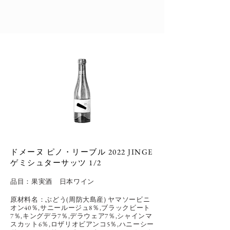
ドメーヌ ピノ・リーブル 2022 JINGE
ゲミシュターサッツ 1/2
品目：
果実酒
日本ワイン
原材料名：ぶどう(周防大島産) ヤマソービニ
オン40％,サニールージュ8％,ブラックビート
7％,キングデラ7％,デラウェア7％,シャインマ
スカット6％,ロザリオビアンコ5％,ハニーシー