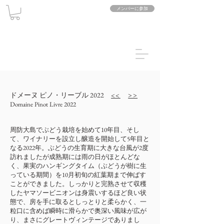
メンバーに参加
ドメーヌ ピノ・リー
ブル 2022
<<
>>
Domaine Pinot Livre 2022
周防大島でぶどう栽培を始めて10年目、そし
て、ワイナリーを設立し醸造を開始して5年目と
なる2022年。ぶどうの生育期に大きな台風が2度
訪れましたが成熟期には雨の日がほとんどな
く、果実のハンギングタイム（ぶどうが樹に生
っている期間）を10月初旬の紅葉期まで伸ばす
ことができました。しっかりと完熟させて収穫
したヤマソービニオンは身震いするほど良い状
態で、房を手に取るとしっとりと柔らかく、一
粒口に含めば瞬時に滑らかで奥深い風味が広が
り、まさにグレートヴィンテージでありまし