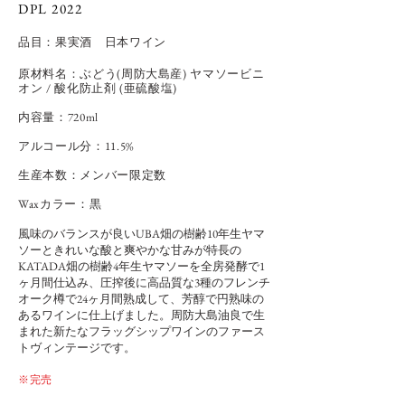
DPL 2022
品目：
果実酒
日本ワイン
原材料名：ぶどう(周防大島産) ヤマソービニ
オン
/ 酸化防止剤 (亜硫酸塩)
内容量：720
ml
アルコール分：11.5%
​生産本数：メンバー限定数
Waxカラー：黒
風味のバランスが良いUBA畑の樹齢10年生ヤマ
ソーときれいな酸と爽やかな甘みが特長の
KATADA畑の樹齢4年生ヤマソーを全房発酵で1
ヶ月間仕込み、圧搾後に高品質な3種のフレンチ
オーク樽で24ヶ月間熟成して、芳醇で円熟味の
あるワインに仕上げました。周防大島油良で生
まれた新たなフラッグシップワインのファース
トヴィンテージです。
※完売