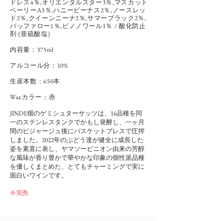
ドレス4％,オリエンタルスター3％,マスカット
ベーリーA3％,ハニービーナス2％,ノースレッ
ド2％,クイーンニーナ2％,サマーブラック2％,
バッファロー1％,ピノノワール1％
/ 酸化防止
剤 (亜硫酸塩)
内容量：375
ml
アルコール分：10%
​生産本数：650本
Waxカラー：赤
JINDE畑のゲミシュターサッツは、16品種を同
一のステンレスタンクでかもし発酵し、一ヶ月
間のピジャージュ後にバスケットプレスで圧搾
しました。2022年のぶどう達が健全に成長した
姿を素直に表し、ヤマソービニオン由来の芳醇
な風味が香り豊かで華やかな印象の個性派品種
を優しくまとめた、とてもチャーミングで実に
面白いワインです。
※完売