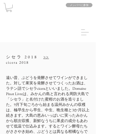
メンバーに参加
シセラ 2018
>>
cicera 2018
遠い昔、ぶどうを発酵させてワインができまし
た。対して果実を発酵させてつくったお酒は、
ラテン語でシセラciceraといいました。Domaine
Pinot Livreは、みかんの島と言われる周防大島で
「シセラ」と名付けた蜜柑のお酒を造りまし
た。9月下旬ごろから始まる温州みかんの収穫
は、極早生から早生、中生、晩生種と3か月以上
続きます。大島の恵みいっぱいに実ったみかん
から順次収獲、新鮮なうちに果皮の成分もあわ
せて低温で仕込みます。するとワイン酵母たち
がささやき始め、ぶどうとは異なる柑橘ならで