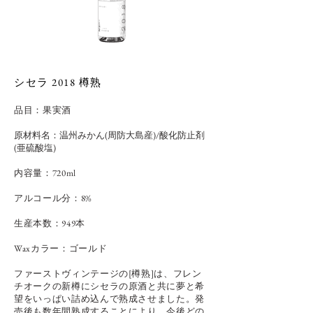
シセラ 2018 樽熟
品目：
果実酒
原材料名：温州みかん(周防大島産)/酸化防止剤
(亜硫酸塩)
内容量：720ml
アルコール分：8%
​生産本数：949本
Waxカラー：ゴールド
ファーストヴィンテージの[樽熟]は、フレン
チオークの新樽にシセラの原酒と共に夢と希
望をいっぱい詰め込んで熟成させました。発
売後も数年間熟成することにより、今後どの