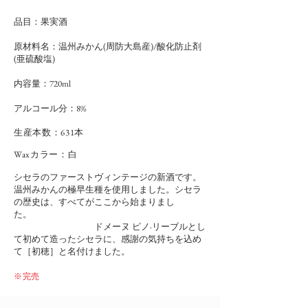
品目：果実酒
原材料名：温州みかん(周防大島産)/酸化防止剤
(亜硫酸塩)
内容量：720ml
​アルコール分：8%
​生産本数：631本
Waxカラー：白
シセラのファーストヴィンテージの新酒です。
温州みかんの極早生種を使用しました。シセラ
の歴史は、すべてがここから始まりまし
た。
ドメーヌ ピノ·リーブルとし
て初めて造ったシセラに、感謝の気持ちを込め
て［初穂］と名付けました。
​※完売