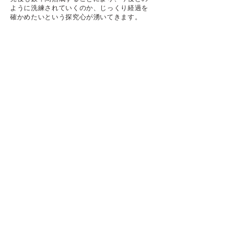
ように洗練されていくのか、じっくり経過を
確かめたいという探究心が湧いてきます。
​※完売
メンバーシップ >
2026年は少しの補充募集となりそうです。
【メルマガ登録】
の上
​、募集開始をお待ちく
ださい。
※ 2026は秋ごろ少枠を募集予定
web SHOP >
期間や商品を限定して
web SHOP
をOPENし
ております。ぜひ
【メルマガ登録】
の上、
​新
着情報をお待ちくださいませ。メンバー以外
でも購入可能です。