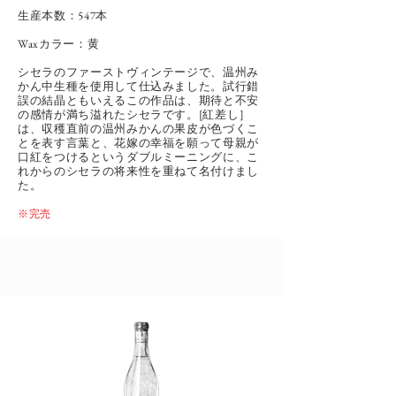
​生産本数：547本
Waxカラー：黄
シセラのファーストヴィンテージで、温州み
かん中生種を使用して仕込みました。試行錯
誤の結晶ともいえるこの作品は、期待と不安
の感情が満ち溢れたシセラです。[紅差し］
は、収穫直前の温州みかんの果皮が色づくこ
とを表す言葉と、花嫁の幸福を願って母親が
口紅をつけるというダブルミーニングに、こ
れからのシセラの将来性を重ねて名付けまし
た。
​※完売