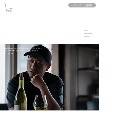
メンバーに参加
Taka Kawamoto × Domaine Pinot Livre cicera
from PORTO（Murozumi Share Kitchen）
2021.10.08