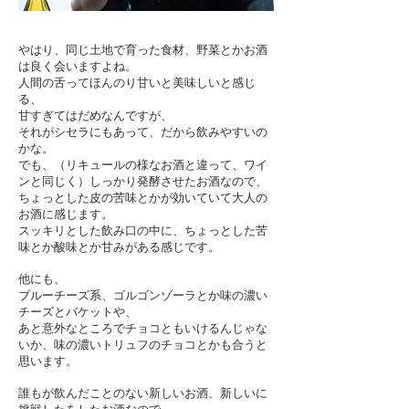
やはり、同じ土地で育った食材、野菜とかお酒
は良く会いますよね。
人間の舌ってほんのり甘いと美味しいと感じ
る、
甘すぎてはだめなんですが、
それがシセラにもあって、だから飲みやすいの
かな。
でも、（リキュールの様なお酒と違って、ワイ
ンと同じく）しっかり発酵させたお酒なので、
ちょっとした皮の苦味とかが効いていて大人の
お酒に感じます。
スッキリとした飲み口の中に、ちょっとした苦
味とか酸味とか甘みがある感じです。
他にも、
ブルーチーズ系、ゴルゴンゾーラとか味の濃い
チーズとバケットや、
あと意外なところでチョコともいけるんじゃな
いか、味の濃いトリュフのチョコとかも合うと
思います。
誰もが飲んだことのない新しいお酒、新しいに