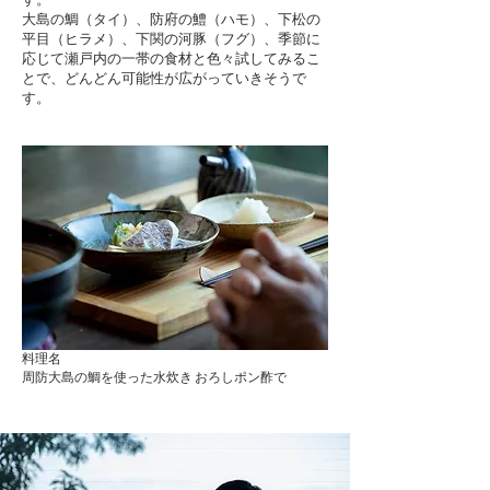
大島の鯛（タイ）、防府の鱧（ハモ）、下松の
平目（ヒラメ）、下関の河豚（フグ）、季節に
応じて瀬戸内の一帯の食材と色々試してみるこ
とで、どんどん可能性が広がっていきそうで
す。
料理名
周防大島の鯛を使った水炊き おろしポン酢で