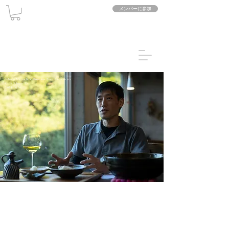
メンバーに参加
Saburo Miyauchi × Domaine Pinot Livre cicera
from Saburo-Tei
2021.10.26