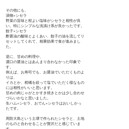
その他にも、
漬物×シセラ
野菜の旨味と程よい塩味がシセラと相性が良
い。特にシンプルな浅漬け系が良かったです。
餃子×シセラ
酢醤油の酸味とよくあい、餃子の油を流してリ
セットしてくれて、相乗効果で食が進みまし
た。
逆に、甘めの料理や、
濃口の醤油とはあんまり合わなかった印象で
す。
例えば、お寿司でも、お醤油でいただくものよ
りは、
イカとか、柑橘を絞って塩でいただく様なもの
には相性がいいと思います。
甘めの肉じゃがとかすき焼きとかは少し合わせ
づらいかなと思いました。
生ハム×シセラ、おでん×シセラはおいしかっ
たです。
周防大島という土壌で作られたシセラと、土地
のものと合わせることが贅沢だと感じていま
す。