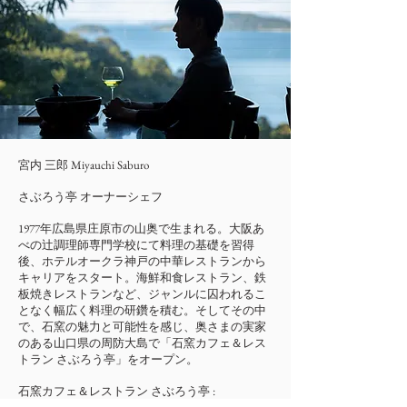
宮内​ 三郎 Miyauchi Saburo
さぶろう亭 オーナーシェフ
1977年広島県庄原市の山奥で生まれる。大阪あ
べの辻調理師専門学校にて料理の基礎を習得
後、ホテルオークラ神戸の中華レストランから
キャリアをスタート。海鮮和食レストラン、鉄
板焼きレストランなど、ジャンルに囚われるこ
となく幅広く料理の研鑽を積む。そしてその中
で、石窯の魅力と可能性を感じ、奥さまの実家
のある山口県の周防大島で「石窯カフェ＆レス
トラン さぶろう亭」をオープン。
石窯カフェ＆レストラン さぶろう亭 :