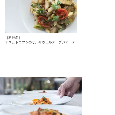
［料理名］
​ナスとトコブシのサル
​サ
ヴェルデ ブジアーテ