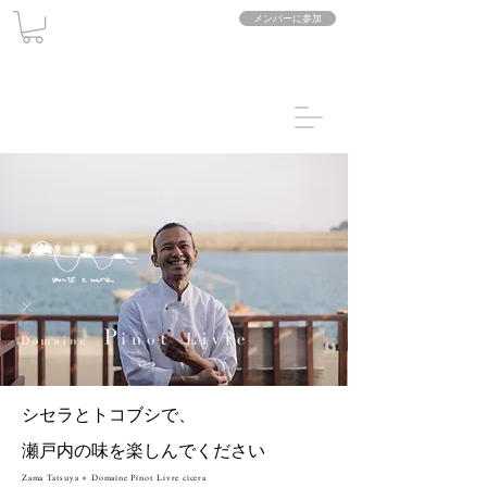
メンバーに参加
シセラとトコブシで、
瀬戸内の味を楽しんでください
Zama Tatsuya × Domaine Pinot Livre cicera