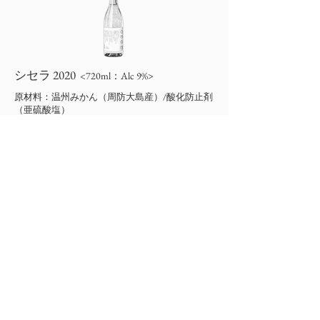
​シセラ 2020
<720ml
：Alc 9%
>
原材料：温州みかん（周防大島産）/酸化防止剤
（亜硫酸塩）
シセラは周防大島を表現するために生まれた蜜
柑の果実酒です。
自社農園でシセラ専用の心地よい酸味の温州み
かんを栽培し、通常白ワイン醸造で採用するシ
ュール・リー製法でより強くその風味を引き出
し、非加熱・低温発酵でまるごと丁寧に醸造す
ることで、本格的な辛口の蜜柑の果実酒をつく
りだしました。
グラスに注いだ琥珀色のシセラは、周防大島の
景色のように時間と共に様々な表情を見せてく
れます。
Web SHOP