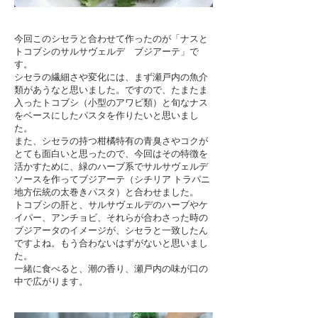
今回このシセラと合わせて作ったのが「ナスと
トコブシのサルサヴェルデ ブジアーテ」で
す。
シセラの繊細さや変化には、まず瀬戸内の魚介
類があうなと思いました。ですので、たまたま
入ったトコブシ（小型のアワビ類）と旬なナス
をベースにしたパスタを作りたいと思いまし
た。
また、シセラの持つ柑橘特有の青臭さやコクが
とても面白いと思ったので、今回はその特徴を
活かすために、緑のハーブ系でサルサヴェルデ
ソースを作ってブジアーテ（シチリア トラパニ
地方伝統の太巻きパスタ）と合わせました。
トコブシの肝と、サルサヴェルデのハーブやケ
イパー、アンチョビ、それらが合わさった時の
ブジアータのイメージが、シセラと一致したん
ですよね。もう合わないはずがないと思いまし
た。
一緒に食べると、潮の香り、瀬戸内の味が口の
中で広がります。