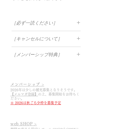
［必ず一読ください］
・入会金、送料はかかりません
［キャンセルについて］
・毎年クレジットカードによる自動更
新となります（※入会時の価格継続で
当ワイナリーの定期購入は自動引落し
の自動更新）
［メンバーシップ特典］
のため、お客様のキャンセルの時期に
・2回目からの引落し日は入会日から
よって対応が変わります。
一年ごととなります
・一年に一度、格別な定期便をお届け
(1) 前回のお支払いから1年以内（次回
・募集期間は毎年1月から12月の間で
・希少なワインを限定購入出来る
お支払い前）のキャンセルであれば、
翌年の１月中旬以降に順次発送いたし
・醸造所での購入が全て10%OFF
翌年のワイン発送はいたしません。
ます​
・会員限定ブログが購読可能
メンバーシップ >
(2) １年以上（次回お支払い後）のキ
・期間中の引落し後の返金はできませ
・メンバー限定の特別なイベントに参
2026年は少しの補充募集となりそうです。
ャンセルの場合は、翌年に最後のワイ
ん
【メルマガ登録】
の上
​、募集開始をお待ちく
加可能
ン発送をいたします。
ださい。
※ 2026は秋ごろ少枠を募集予定
例）2024年11月に初めてご注文いただ
いた場合
(1) 2025年9月（次回お支払い前）のキ
web SHOP >
ャンセル