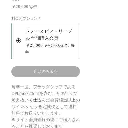
価
毎年
￥20,000
格
料金オプション
*
ドメーヌ ピノ・リーブ
ル 年間購入会員
￥20,000
キャンセルまで、毎
年
店頭のみ販売
​​毎年一度、フラッグシップである
DPL(赤/720ml)を含む、その年々で
考え抜いて仕込んだ会費相当以上の
ワイン/シセラを定期便として送料
無料でお送りいたします。
※サイト会員登録の後にご購入され
ることを推奨しております