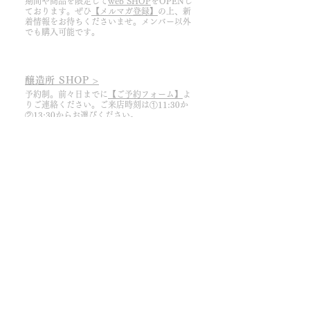
期間や商品を限定して
web SHOP
をOPENし
ております。ぜひ
【メルマガ登録】
の上、
​新
↓
着情報をお待ちくださいませ。メンバー以外
2026年のワイン発送は致しません。
でも購入可能です。
(2) 2025年12月（次回お支払い後）の
キャンセル
醸造所 SHOP >
↓
予約制。前々日までに
【ご予約フォーム】
よ
2026年のワイン発送をいたします。
りご連絡ください。ご来店時刻は①11:30か
2027年のワイン発送は致しません。
②13:30からお選びください。
​※ 今期は8/11まで​
​​お支払いの日付はご注文時のメールか
MyPageよりご確認ください。​
ドメーヌ ピノ・リーブルHOME ＞
​Our Team ＞
周防大島ワイナリー株式会社 ＞
お問い合わせ ＞