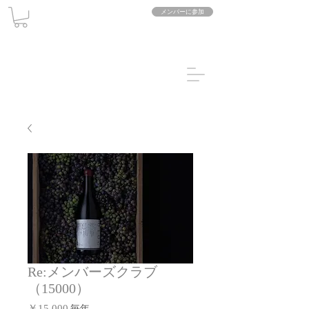
メンバーに参加
Re:メンバーズクラブ
（15000）
価
毎年
￥15,000