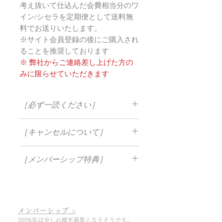
考え抜いて仕込んだ会費相当分のワ
イン/シセラを定期便として送料無
料でお送りいたします。
※サイト会員登録の後にご購入され
ることを推奨しております
※ 弊社からご連絡差し上げた方の
みに限らせていただきます
［必ず一読ください］
・入会金、送料はかかりません
［キャンセルについて］
・毎年クレジットカードによる自動更
新となります（※入会時の価格継続で
当ワイナリーの定期購入は自動引落し
の自動更新）
［メンバーシップ特典］
のため、お客様のキャンセルの時期に
・2回目からの引落し日は入会日から
よって対応が変わります。
一年ごととなります
・一年に一度、格別な定期便をお届け
(1) 前回のお支払いから1年以内（次回
・募集期間は毎年1月から12月の間で
・希少なワインを限定購入出来る
お支払い前）のキャンセルであれば、
翌年の１月中旬以降に順次発送いたし
・醸造所での購入が全て10%OFF
翌年のワイン発送はいたしません。
ます​
・会員限定ブログが購読可能
メンバーシップ >
(2) １年以上（次回お支払い後）のキ
・期間中の引落し後の返金はできませ
・メンバー限定の特別なイベントに参
2026年は少しの補充募集となりそうです。