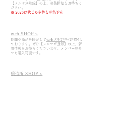
ャンセルの場合は、翌年に最後のワイ
ん
【メルマガ登録】
の上
​、募集開始をお待ちく
加可能
ン発送をいたします。
ださい。
※ 2026は秋ごろ少枠を募集予定
例）2024年11月に初めてご注文いただ
いた場合
(1) 2025年9月（次回お支払い前）のキ
web SHOP >
ャンセル
期間や商品を限定して
web SHOP
をOPENし
ております。ぜひ
【メルマガ登録】
の上、
​新
↓
着情報をお待ちくださいませ。メンバー以外
2026年のワイン発送は致しません。
でも購入可能です。
(2) 2025年12月（次回お支払い後）の
キャンセル
醸造所 SHOP >
↓
予約制。前々日までに
【ご予約フォーム】
よ
2026年のワイン発送をいたします。
りご連絡ください。ご来店時刻は①11:30か
2027年のワイン発送は致しません。
②13:30からお選びください。
​※ 今期は8/11まで​
​​お支払いの日付はご注文時のメールか
MyPageよりご確認ください。​
ドメーヌ ピノ・リーブルHOME ＞
​Our Team ＞